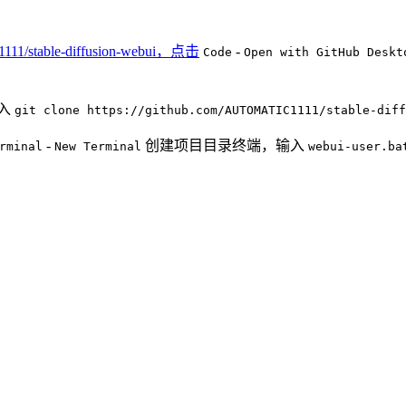
1111/stable-diffusion-webui，点击
-
Code
Open with GitHub Deskt
输入
git clone https://github.com/AUTOMATIC1111/stable-diff
-
创建项目目录终端，输入
rminal
New Terminal
webui-user.ba