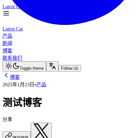
Latent Cat
产品
Latent Cat
新闻
产品
博客
新闻
联系我们
博客
Toggle theme
联系我们
Toggle theme
Follow Us
博客
2025年1月23日
•
产品
测试博客
分享